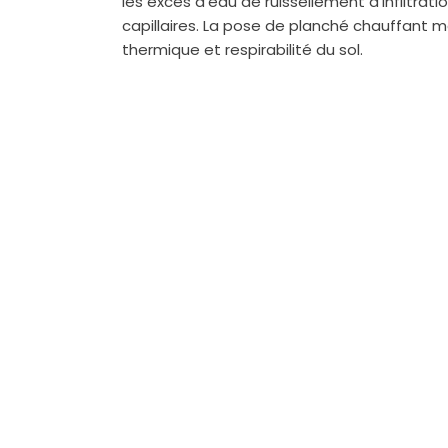
les
excès
d’eau de
ruissellement
d’infiltrat
capillaires. La pose de
planché
chauffant m
thermique et respirabilité du sol.