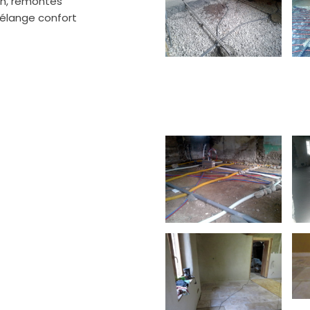
ion, remontés
élange confort